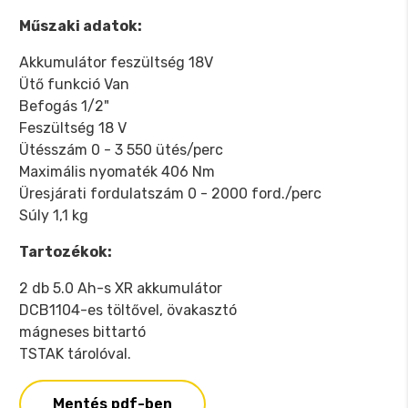
Műszaki adatok:
Akkumulátor feszültség 18V
Ütő funkció Van
Befogás 1/2"
Feszültség 18 V
Ütésszám 0 - 3 550 ütés/perc
Maximális nyomaték 406 Nm
Üresjárati fordulatszám 0 - 2000 ford./perc
Súly 1,1 kg
Tartozékok:
2 db 5.0 Ah-s XR akkumulátor
DCB1104-es töltővel, övakasztó
mágneses bittartó
TSTAK tárolóval.
Mentés pdf-ben