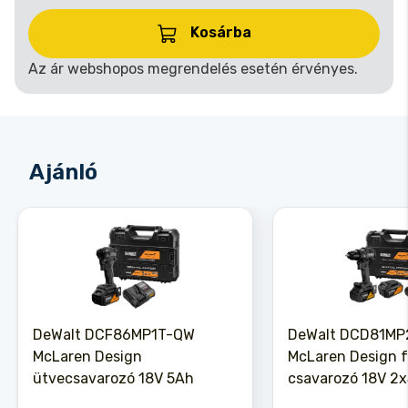
Kosárba
Az ár webshopos megrendelés esetén érvényes.
Ajánló
DeWalt DCF86MP1T-QW
DeWalt DCD81M
McLaren Design
McLaren Design f
ütvecsavarozó 18V 5Ah
csavarozó 18V 2