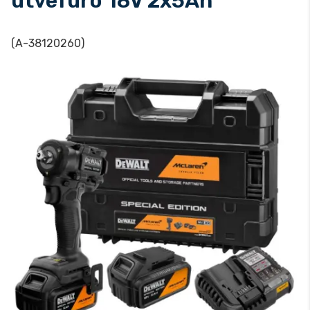
ütvefúró 18V 2x5Ah
(A-38120260)