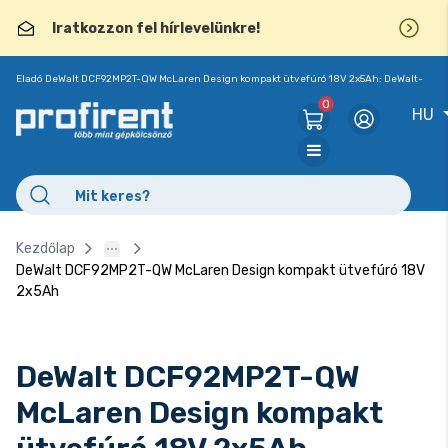
Iratkozzon fel hírlevelünkre!
Eladó DeWalt DCF92MP2T-QW McLaren Design kompakt ütvefúró 18V 2x5Ah: DeWalt-
Mclaren F1
0
HU
Kezdőlap
DeWalt DCF92MP2T-QW McLaren Design kompakt ütvefúró 18V
2x5Ah
DeWalt DCF92MP2T-QW
McLaren Design kompakt