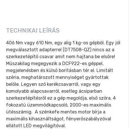
TECHNIKAI LEÍRÁS
406 Nm vagy 610 Nm, egy alig 1 kg-os gépből. Egy jól
megválasztott adapterrel (DT7508-QZ) nincs az a
szerkezetépítő csavar amit nem hajtana be elsőre!
Műszakilag megegyezik a DCF922-es géppel,
megjelenésben és külső borításban tér el. Limitált
széria, meghatározott mennyiséget gyártottak
belőle. Legyen szó kerékcsavarról, vagy egy
komolyabb alapcsavarról, esetleg ácsiparban
szerkezetépítésről ez a gép megoldja, első szóra. 4
fokozatú üzemmódkapcsoló, 2000-es maximális
ütésszámig. A szénkefe mentes motor bírja a
maximális kihasználtságot, fényerőszabályzóval
ellátott LED megvilágítóval.