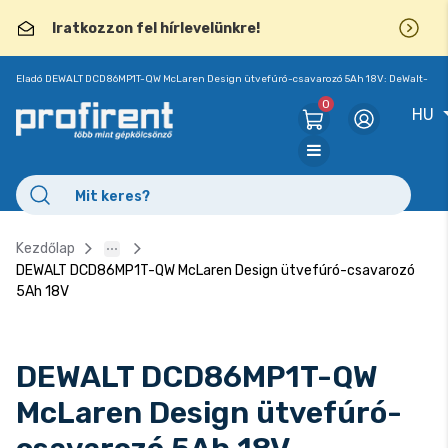
Iratkozzon fel hírlevelünkre!
Eladó DEWALT DCD86MP1T-QW McLaren Design ütvefúró-csavarozó 5Ah 18V: DeWalt-
Mclaren F1
0
HU
Kezdőlap
DEWALT DCD86MP1T-QW McLaren Design ütvefúró-csavarozó
5Ah 18V
DEWALT DCD86MP1T-QW
McLaren Design ütvefúró-