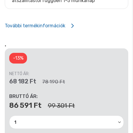
átszállítástól függően 1-5 munkanap
További termékinformációk
.
-13%
NETTÓ ÁR:
68 182 Ft
78 190 Ft
BRUTTÓ ÁR:
86 591 Ft
99 301 Ft