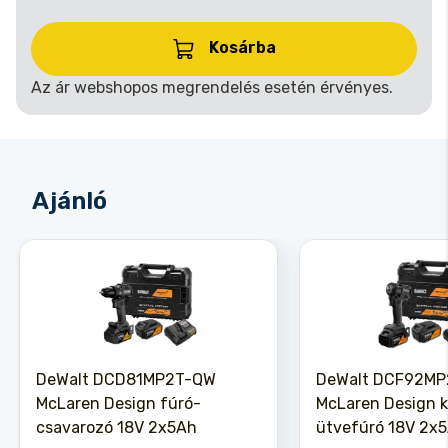
Kosárba
Az ár webshopos megrendelés esetén érvényes.
Ajánló
DeWalt DCD81MP2T-QW
DeWalt DCF92M
McLaren Design fúró-
McLaren Design 
csavarozó 18V 2x5Ah
ütvefúró 18V 2x