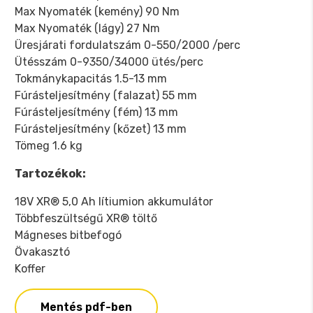
Max Nyomaték (kemény) 90 Nm
Max Nyomaték (lágy) 27 Nm
Üresjárati fordulatszám 0-550/2000 /perc
Ütésszám 0-9350/34000 ütés/perc
Tokmánykapacitás 1.5-13 mm
Fúrásteljesítmény (falazat) 55 mm
Fúrásteljesítmény (fém) 13 mm
Fúrásteljesítmény (kőzet) 13 mm
Tömeg 1.6 kg
Tartozékok:
18V XR® 5,0 Ah lítiumion akkumulátor
Többfeszültségű XR® töltő
Mágneses bitbefogó
Övakasztó
Koffer
Mentés pdf-ben