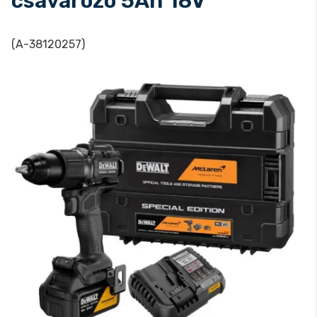
csavarozó 5Ah 18V
(A-38120257)