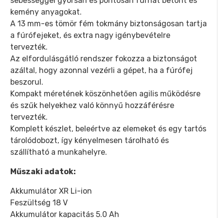
sebességgel gyorsan és pontosan fúrhat betont és
kemény anyagokat.
A 13 mm-es tömör fém tokmány biztonságosan tartja
a fúrófejeket, és extra nagy igénybevételre
tervezték.
Az elfordulásgátló rendszer fokozza a biztonságot
azáltal, hogy azonnal vezérli a gépet, ha a fúrófej
beszorul.
Kompakt méretének köszönhetően agilis működésre
és szűk helyekhez való könnyű hozzáférésre
tervezték.
Komplett készlet, beleértve az elemeket és egy tartós
tárolódobozt, így kényelmesen tárolható és
szállítható a munkahelyre.
Műszaki adatok:
Akkumulátor XR Li-ion
Feszültség 18 V
Akkumulátor kapacitás 5.0 Ah