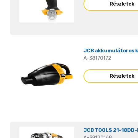
Részletek
JCB akkumulátoros k
A-38170172
Részletek
JCB TOOLS 21-18DD-
A-38120168