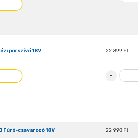
ézi porszívó 18V
22 899 Ft
-
B Fúró-csavarozó 18V
22 990 Ft