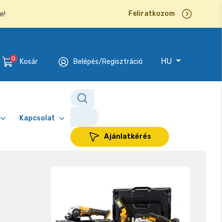
Feliratkozom
e!
0
HU
Kosár
Belépés/Regisztráció
Kapcsolat
Ajánlatkérés