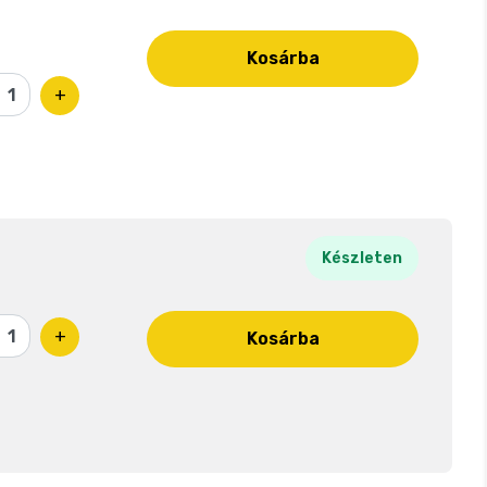
Kosárba
+
Készleten
+
Kosárba