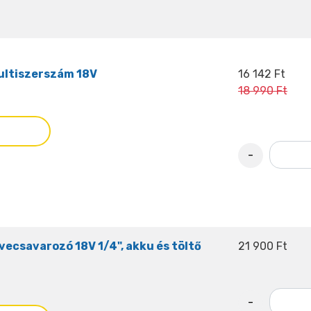
ultiszerszám 18V
16 142 Ft
18 990 Ft
-
ecsavarozó 18V 1/4", akku és töltő
21 900 Ft
-