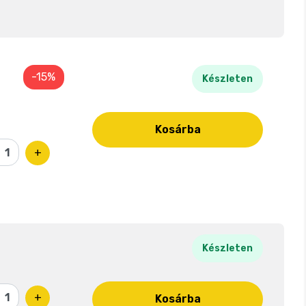
-15%
Készleten
Kosárba
+
Készleten
+
Kosárba