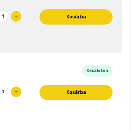
+
Kosárba
Készleten
+
Kosárba