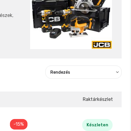
észek,
dővel.
sszabb
Raktárkészlet
-15%
Készleten