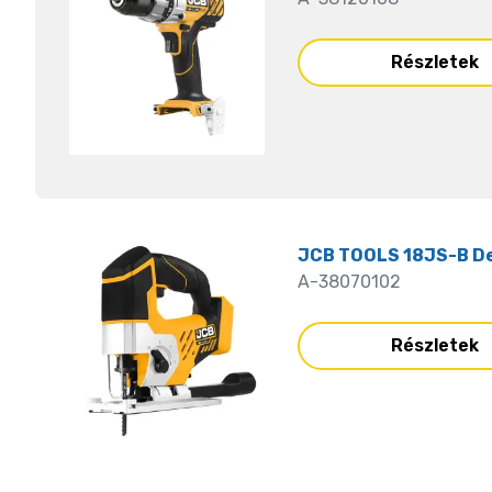
Részletek
JCB TOOLS 18JS-B De
A-38070102
Részletek