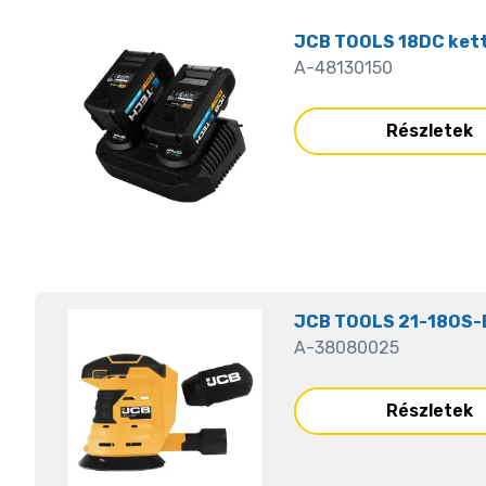
JCB TOOLS 18DC kett
A-48130150
Részletek
JCB TOOLS 21-18OS-B
A-38080025
Részletek