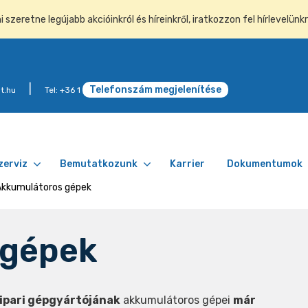
szeretne legújabb akcióinkról és híreinkről, iratkozzon fel hírlevelünkr
Telefonszám megjelenítése
t.hu
Tel: +36 1
zerviz
Bemutatkozunk
Karrier
Dokumentumok
Akkumulátoros gépek
 gépek
ipari gépgyártójának
akkumulátoros gépei
már