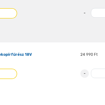
-
kopírfűrész 18V
24 990 Ft
-