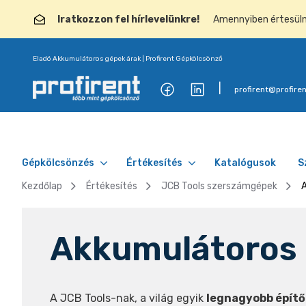
Iratkozzon fel hírlevelünkre!
Amennyiben értesülni 
Eladó Akkumulátoros gépek árak | Profirent Gépkölcsönző
profirent@profiren
Gépkölcsönzés
Értékesítés
Katalógusok
S
Kezdőlap
Értékesítés
JCB Tools szerszámgépek
Akkumulátoros
A JCB Tools-nak, a világ egyik
legnagyobb építő