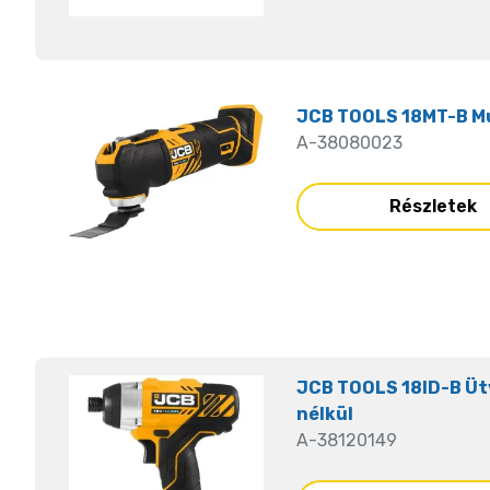
JCB TOOLS 18MT-B M
A-38080023
Részletek
JCB TOOLS 18ID-B Ütv
nélkül
A-38120149