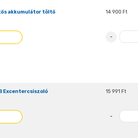
ős akkumulátor töltő
14 900 Ft
-
 Excentercsiszoló
15 991 Ft
-