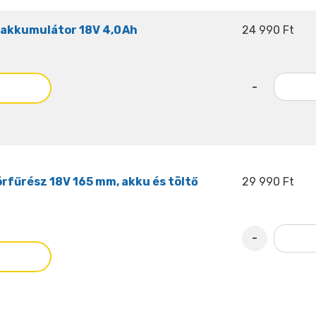
akkumulátor 18V 4,0 Ah
24 990 Ft
-
fűrész 18V 165 mm, akku és töltő
29 990 Ft
-