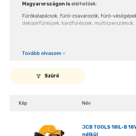
Magyarországon is
elérhetőek:
Fúrókalapácsok, fúró-csavarozók, fúró-vésőgépek,
dekopírfűrészek, kardfúrészek, multiszerszámok, 
A termékcsaládot az E-Tech akkumulátor hajtja,
Az E-Tech lítiumion-akkumulátorok
élettartama 
üzemidőt biztosítva
. (A JCB 4,0 Ah lítiumion-
Tovább olvasom
✅Angol tervezés és konstrukció
✅Az iparágban egyedülálló 3 éves cseregarancia
Szűrő
✅Egységes akkuplatform
✅Szénkefementes motortechnológia a megjelölt
Kép
Név
Termékeink személyesen is megtekinthetők és á
időpontban.
JCB TOOLS 18IL-B 18V
nélkül