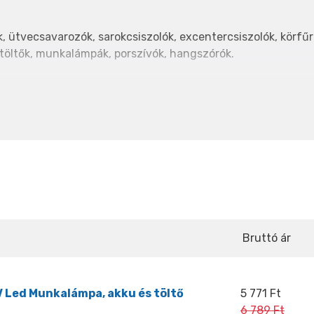
 ütvecsavarozók, sarokcsiszolók, excentercsiszolók, körfűr
töltők, munkalámpák, porszívók, hangszórók.
 amely
kompakt, nagy kapacitású
tápegység hosszú üzemi
hosszabb, véd a túlmelegedés ellen, akár 50%-kal ho
akkumulátorával összehasonlítva.)
 termékeknél
Bruttó ár
tvehetők
országosan 19 telephelyünkön
, előre egyeztetett
 Led Munkalámpa, akku és töltő
5 771 Ft
6 789 Ft