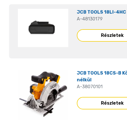
JCB TOOLS 18LI-4HC 
A-48130179
Részletek
JCB TOOLS 18CS-B Kör
nélkül
A-38070101
Részletek