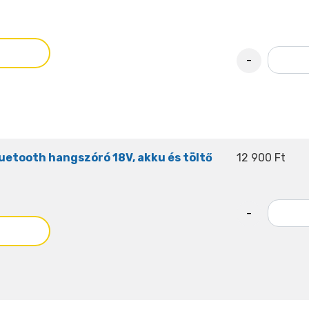
-
etooth hangszóró 18V, akku és töltő
12 900 Ft
-