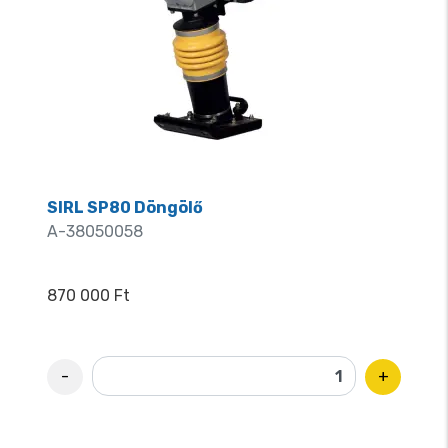
körül
● Szemcsés és kohéziós talajok
tömörítése
● Épületek és építmények alapozása
● Felhajtók és utak előkészítése
SIRL SP80 Döngölő
A-38050058
870 000 Ft
-
+