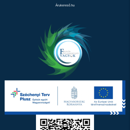
Árukereső.hu