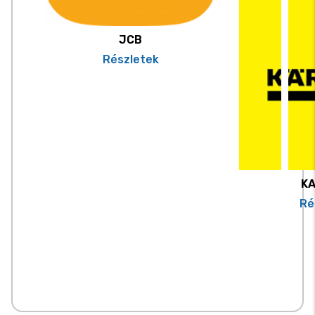
JCB
Részletek
K
Ré