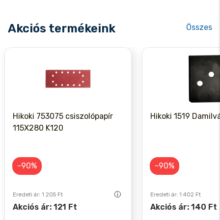
Akciós termékeink
Összes
Hikoki 753075 csiszolópapír
Hikoki 1519 Damilv
115X280 K120
-90%
-90%
Eredeti ár: 1 205 Ft
Eredeti ár: 1 402 Ft
Akciós ár: 121 Ft
Akciós ár: 140 Ft