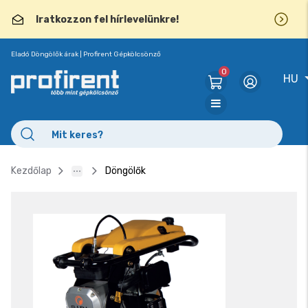
Iratkozzon fel hírlevelünkre!
Eladó Döngölők árak | Profirent Gépkölcsönző
0
HU
Kezdőlap
Döngölők