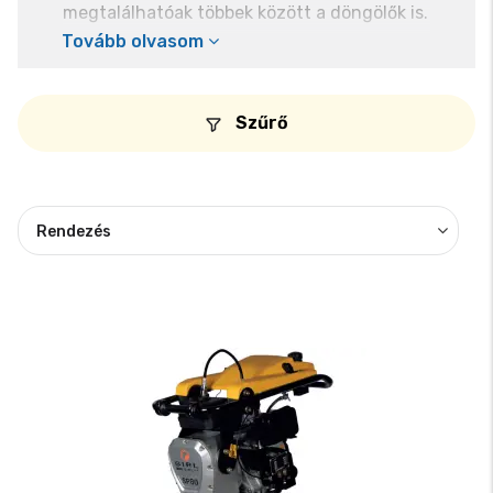
megtalálhatóak többek között a döngölők is.
Tovább olvasom
Az eladó SP80-as barkács döngölő egy
nagy teljesítményű eszköz, amelyet az
összefüggő és szemcsés talajok (például
Szűrő
agyag, iszap) tömörítésére terveztek. A
lemez mérete kisebb (345x285 mm), amely
lehetővé teszi az árkoknál és más
szűk
helyeken
is a munkavégést.
3 légszűrővel
van ellátva, ezáltal
hosszabb az
élettartama és megbízhatóbb
, mint a
többi barkács döngölő, amik csak 2
légszűrővel vannak ellátva.
Könnyen
szállítható és erősített a szoknyája.
Ajánlott alkalmazások:
● Árok tömörítése
● Talajtömörítés oszlopok és csövek