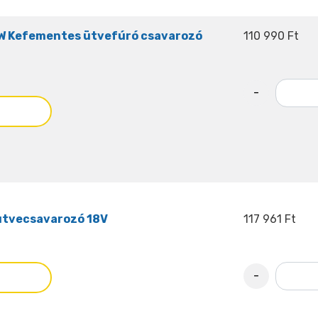
 Kefementes ütvefúró csavarozó
110 990 Ft
-
ütvecsavarozó 18V
117 961 Ft
-