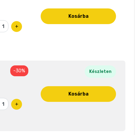
Kosárba
+
-30%
Készleten
Kosárba
+