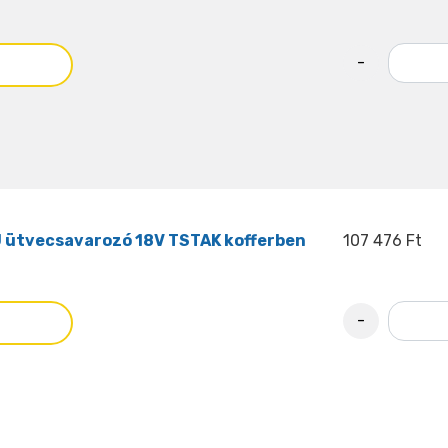
-
ütvecsavarozó 18V TSTAK kofferben
107 476 Ft
-