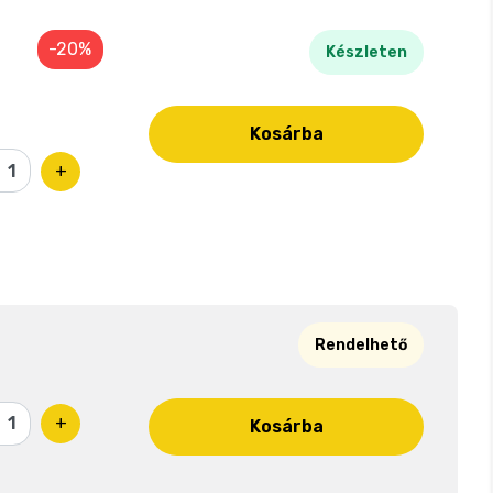
-20%
Készleten
Kosárba
+
Rendelhető
+
Kosárba