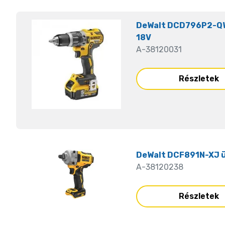
DeWalt DCD796P2-QW
18V
A-38120031
Részletek
DeWalt DCF891N-XJ 
A-38120238
Részletek