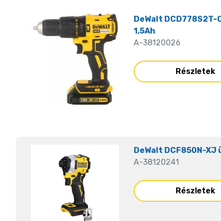
DeWalt DCD778S2T-Q
1,5Ah
A-38120026
Részletek
DeWalt DCF850N-XJ 
A-38120241
Részletek