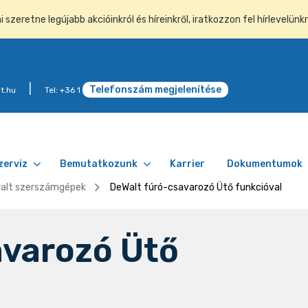
szeretne legújabb akcióinkról és híreinkről, iratkozzon fel hírlevelünkr
Telefonszám megjelenítése
t.hu
Tel: +36 1
zerviz
Bemutatkozunk
Karrier
Dokumentumok
alt szerszámgépek
DeWalt fúró-csavarozó Ütő funkcióval
avarozó Ütő