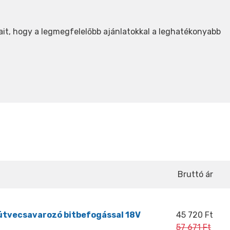
ait, hogy a legmegfelelőbb ajánlatokkal a leghatékonyabb
Bruttó ár
tvecsavarozó bitbefogással 18V
45 720 Ft
57 671 Ft