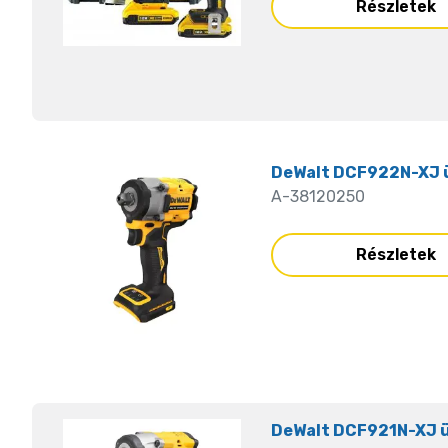
Részletek
DeWalt DCF922N-XJ 
A-38120250
Részletek
DeWalt DCF921N-XJ 