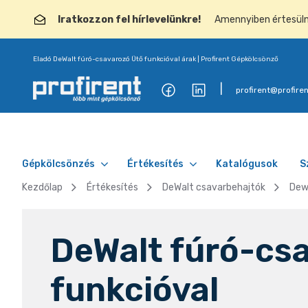
Iratkozzon fel hírlevelünkre!
Amennyiben értesülni 
Eladó DeWalt fúró-csavarozó Ütő funkcióval árak | Profirent Gépkölcsönző
profirent@profiren
Gépkölcsönzés
Értékesítés
Katalógusok
S
Kezdőlap
Értékesítés
DeWalt csavarbehajtók
Dew
DeWalt fúró-cs
funkcióval