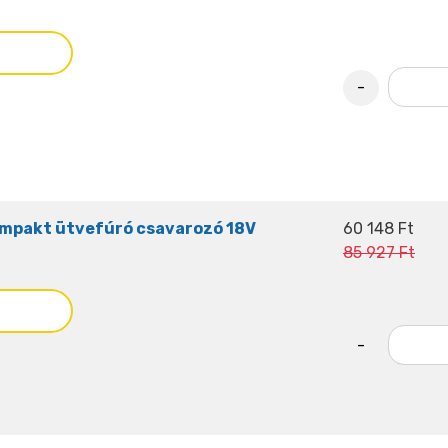
-
mpakt ütvefúró csavarozó 18V
60 148 Ft
85 927 Ft
-