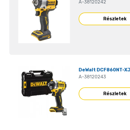
A-38120242
Részletek
DeWalt DCF860NT-XJ 
A-38120243
Részletek