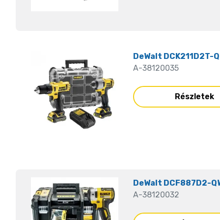
DeWalt DCK211D2T-QW
A-38120035
Részletek
DeWalt DCF887D2-QW
A-38120032