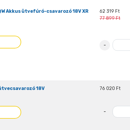
W Akkus ütvefúró-csavarozó 18V XR
62 319 Ft
77 899 Ft
-
ütvecsavarozó 18V
76 020 Ft
-