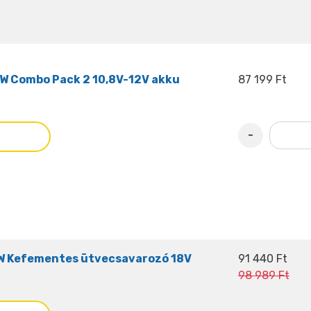
 Combo Pack 2 10,8V-12V akku
87 199 Ft
-
 Kefementes ütvecsavarozó 18V
91 440 Ft
98 989 Ft