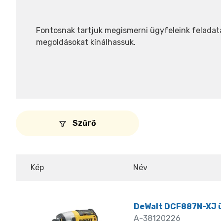
Fontosnak tartjuk megismerni ügyfeleink feladat
megoldásokat kínálhassuk.
Szűrő
Kép
Név
DeWalt DCF887N-XJ ü
A-38120226