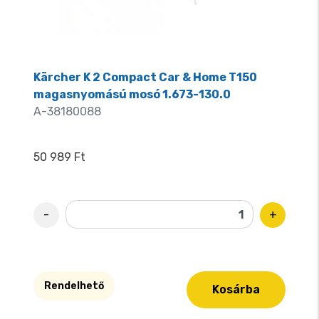
Kärcher K 2 Compact Car & Home T150
magasnyomású mosó 1.673-130.0
A-38180088
50 989 Ft
-
+
Rendelhető
Kosárba