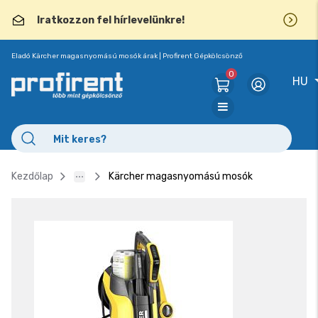
Iratkozzon fel hírlevelünkre!
Eladó Kärcher magasnyomású mosók árak | Profirent Gépkölcsönző
0
HU
Kezdőlap
Kärcher magasnyomású mosók