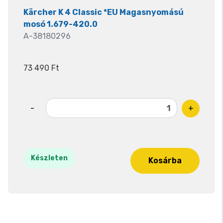
Kärcher K 4 Classic *EU Magasnyomású
mosó 1.679-420.0
A-38180296
73 490 Ft
-
+
Készleten
Kosárba