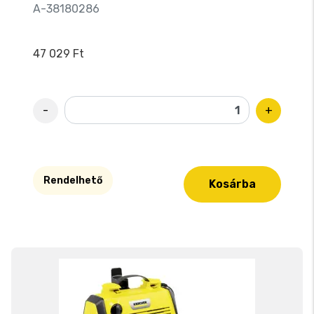
A-38180286
47 029 Ft
-
+
Rendelhető
Kosárba