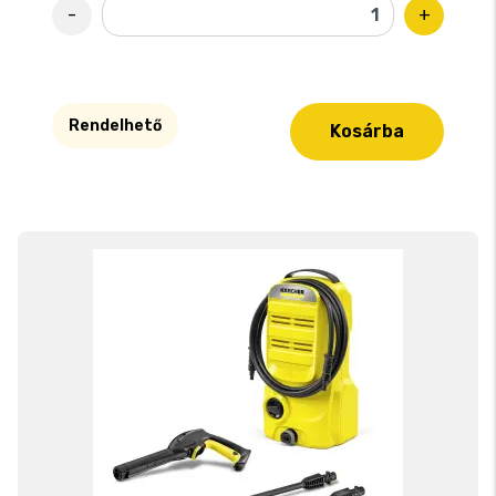
-
+
Rendelhető
Kosárba