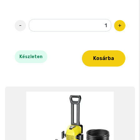
-
+
Készleten
Kosárba