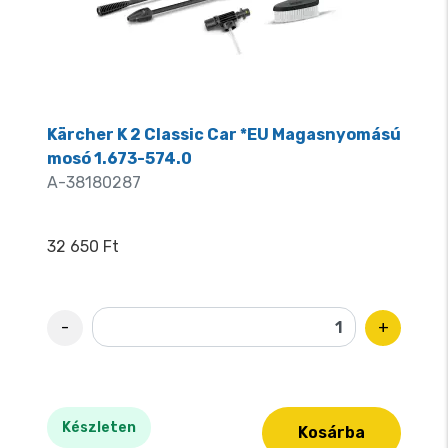
Kärcher K 2 Classic Car *EU Magasnyomású
mosó 1.673-574.0
A-38180287
32 650 Ft
-
+
Készleten
Kosárba