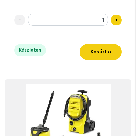
-
+
Készleten
Kosárba