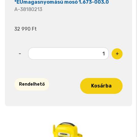
*EUmagasnyomású mosó 1.673-003.0
A-38180213
32 990 Ft
-
+
Rendelhető
Kosárba