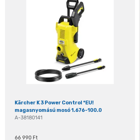
Kärcher K 3 Power Control *EU!
magasnyomású mosó 1.676-100.0
A-38180141
66 990 Ft