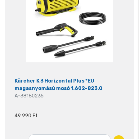
Kärcher K 3 Horizontal Plus *EU
magasnyomású mosó 1.602-823.0
A-38180235
49 990 Ft