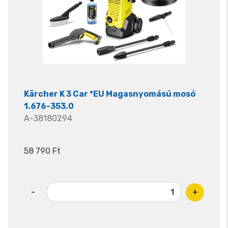
Kärcher K 3 Car *EU Magasnyomású mosó
1.676-353.0
A-38180294
58 790 Ft
-
+