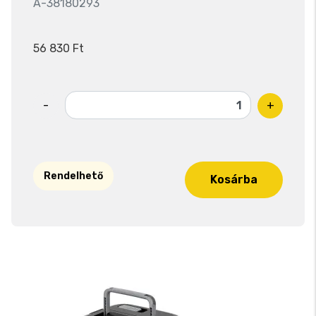
A-38180293
56 830 Ft
-
+
Rendelhető
Kosárba