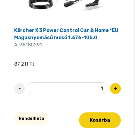
Kärcher K 3 Power Control Car & Home *EU
Magasnyomású mosó 1.676-105.0
A-38180291
87 211 Ft
-
+
Rendelhető
Kosárba