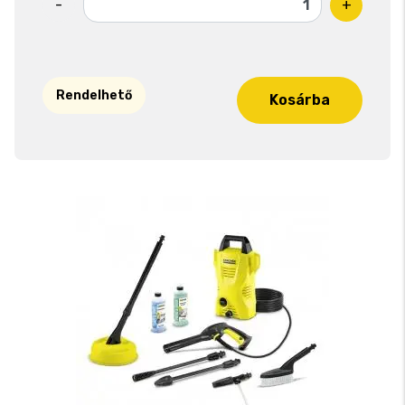
-
+
Rendelhető
Kosárba