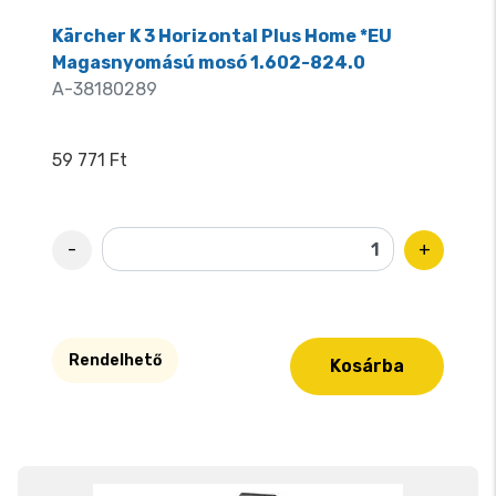
Kärcher K 3 Horizontal Plus Home *EU
Magasnyomású mosó 1.602-824.0
A-38180289
59 771 Ft
-
+
Rendelhető
Kosárba