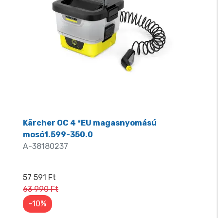
Kärcher OC 4 *EU magasnyomású
mosó1.599-350.0
A-38180237
57 591 Ft
63 990 Ft
-10%