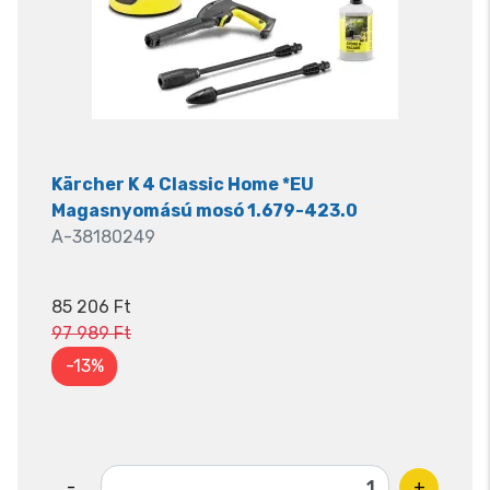
Kärcher K 4 Classic Home *EU
Magasnyomású mosó 1.679-423.0
A-38180249
85 206 Ft
97 989 Ft
-13%
-
+