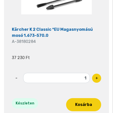
Kärcher K 2 Classic *EU Magasnyomású
mosó 1.673-570.0
A-38180284
37 230 Ft
-
+
Készleten
Kosárba