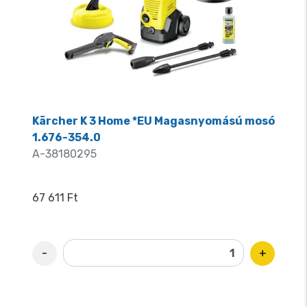
Kärcher K 3 Home *EU Magasnyomású mosó
1.676-354.0
A-38180295
67 611 Ft
-
+