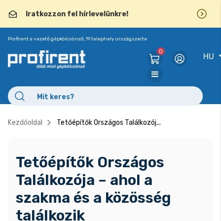
Iratkozzon fel hírlevelünkre!
Profirent a vezető gépkölcsönző, 19 telephely országszerte
0
HU
Kezdőoldal
Tetőépítők Országos Találkozój...
Tetőépítők Országos
Találkozója – ahol a
szakma és a közösség
találkozik