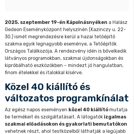
2025. szeptember 19-én Kápolnásnyéken
a Halász
Gedeon Eseményközpont helyszínén (Kazinczy u. 22-
30.) ismét megrendezésre kerül a hazai tetőépítő
szakma egyik legnagyobb eseménye, a Tetőépítők
Országos Találkozója. A rendezvény idén is bővelkedik
látványos programokban, szakmai újdonságokban és
kipróbálható eszközökben – mindezt jó hangulatban,
finom ételekkel és italokkal kísérve.
Közel 40 kiállító és
változatos programkínálat
Az egész napos eseményen
közel 40 kiállító
mutatja
be termékeit és szolgáltatásait. A látogatók
izgalmas
szakmai előadásokon és gyakorlati bemutatókon
vehetnek részt, ahol testközelből láthatják a legújabb