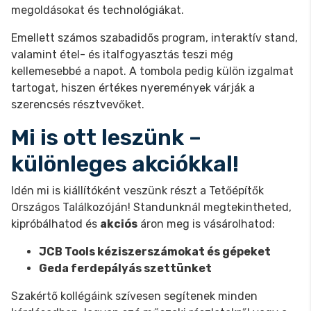
megoldásokat és technológiákat.
Emellett számos szabadidős program, interaktív stand,
valamint étel- és italfogyasztás teszi még
kellemesebbé a napot. A tombola pedig külön izgalmat
tartogat, hiszen értékes nyeremények várják a
szerencsés résztvevőket.
Mi is ott leszünk –
különleges akciókkal!
Idén mi is kiállítóként veszünk részt a Tetőépítők
Országos Találkozóján! Standunknál megtekintheted,
kipróbálhatod és
akciós
áron meg is vásárolhatod:
JCB Tools kéziszerszámokat és gépeket
Geda ferdepályás szettünket
Szakértő kollégáink szívesen segítenek minden