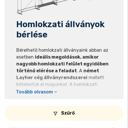
Homlokzati állványok
bérlése
Bérelhető homlokzati állványaink abban az
esetben
ideális megoldások, amikor
nagyobb homlokzati felület egyidőben
történő elérése a feladat
. A
német
Layher cég állványrendszerei
mellett
köteleztük el magunkat. A homlokzati
rendszer márkaneve: „Blitz”, a térállvány
Tovább olvasom
rendszeré: „Allround”. Előbbinél az állvány
alap szélessége 0,73 m, munkaszintek
magasságilag 2 m-ként vannak kialakítva,
Szűrő
utóbbinál a méret mindhárom irányban
szabadon választható és többnyire csak a