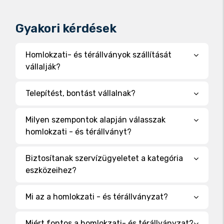
építését, bontását, akár az ön saját
anyagából is.
Gyakori kérdések
Ajánlatkérés
Homlokzati- és térállványok szállítását
Ajánlatkérés
vállalják?
Telepítést, bontást vállalnak?
Milyen szempontok alapján válasszak
homlokzati - és térállványt?
Biztosítanak szervízügyeletet a kategória
eszközeihez?
Mi az a homlokzati - és térállványzat?
Miért fontos a homlokzati- és térállványzat?