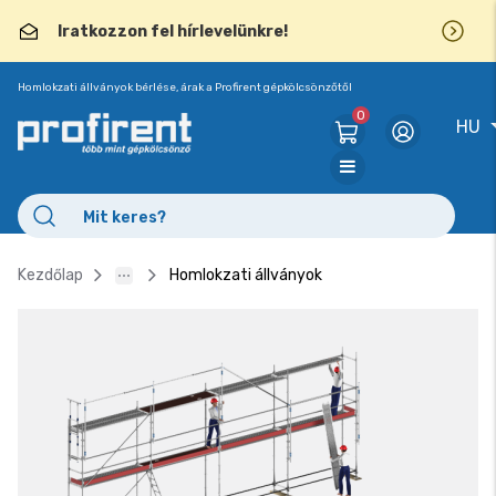
Iratkozzon fel hírlevelünkre!
Homlokzati állványok bérlése, árak a Profirent gépkölcsönzőtől
0
HU
Kezdőlap
Homlokzati állványok