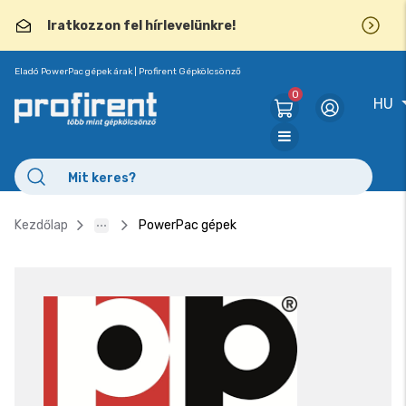
Iratkozzon fel hírlevelünkre!
Eladó PowerPac gépek árak | Profirent Gépkölcsönző
0
HU
Kezdőlap
PowerPac gépek