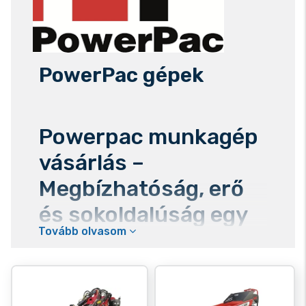
PowerPac gépek
Powerpac munkagép
vásárlás –
Megbízhatóság, erő
és sokoldalúság egy
Tovább olvasom
helyen
A Powerpac márkanév egyet jelent a
strapabíró, nagy teljesítményű
földmunkagépekkel
, legyen szó akár