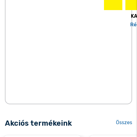
K
Ré
Akciós termékeink
Összes