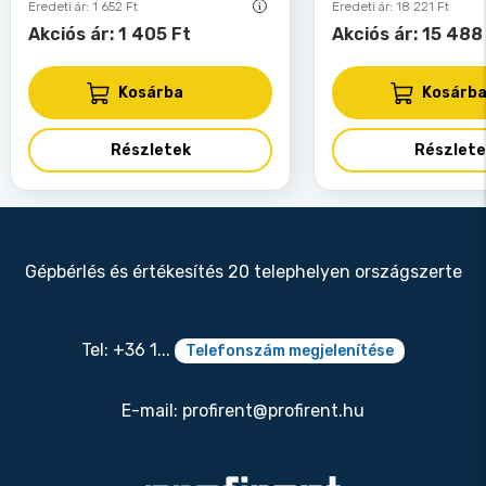
Eredeti ár: 1 652 Ft
Eredeti ár: 18 221 Ft
Akciós ár: 1 405 Ft
Akciós ár: 15 488
Kosárba
Kosárb
Részletek
Részlete
Gépbérlés és értékesítés 20 telephelyen országszerte
Tel: +36 1...
Telefonszám megjelenítése
E-mail:
profirent@profirent.hu