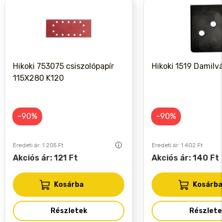
Hikoki 753075 csiszolópapír
Hikoki 1519 Damilv
115X280 K120
-90%
-90%
Eredeti ár: 1 205 Ft
Eredeti ár: 1 402 Ft
Akciós ár: 121 Ft
Akciós ár: 140 Ft
Kosárba
Kosárb
Részletek
Részlete