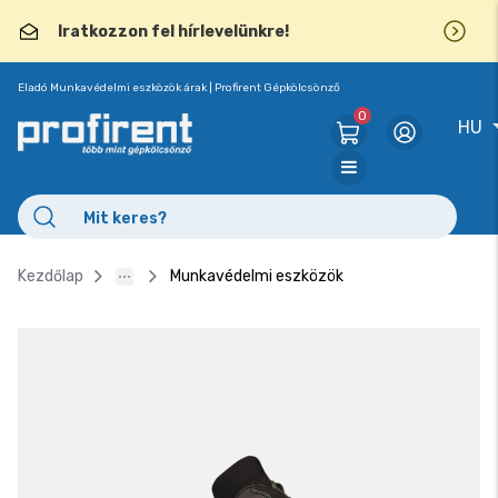
Iratkozzon fel hírlevelünkre!
Eladó Munkavédelmi eszközök árak | Profirent Gépkölcsönző
0
HU
Kezdőlap
Munkavédelmi eszközök