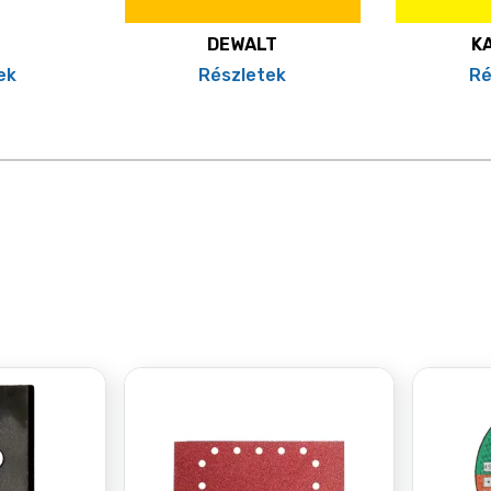
DEWALT
K
ek
Részletek
Ré