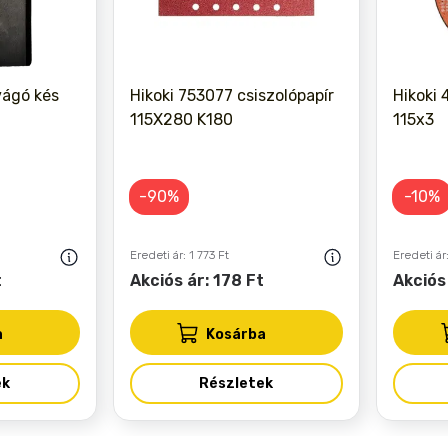
vágó kés
Hikoki 753077 csiszolópapír
Hikoki
115X280 K180
115x3
-90%
-10%
Eredeti ár: 1 773 Ft
Eredeti ár
t
Akciós ár: 178 Ft
Akciós
a
Kosárba
ek
Részletek