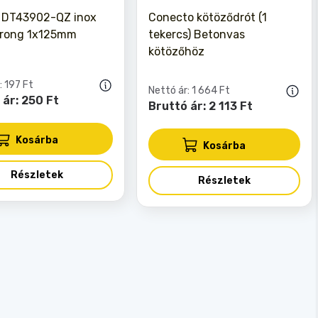
 DT43902-QZ inox
Conecto kötöződrót (1
rong 1x125mm
tekercs) Betonvas
kötözőhöz
: 197 Ft
Nettó ár: 1 664 Ft
 ár: 250 Ft
Bruttó ár: 2 113 Ft
Kosárba
Kosárba
Részletek
Részletek