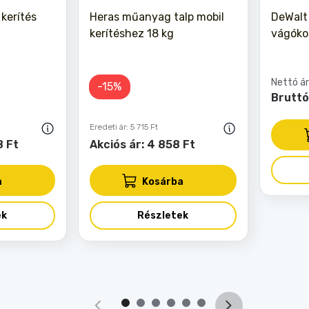
kerítés
Heras műanyag talp mobil
DeWalt
kerítéshez 18 kg
vágóko
Nettó ár
-15%
Bruttó
Eredeti ár: 5 715 Ft
8 Ft
Akciós ár: 4 858 Ft
a
Kosárba
ek
Részletek