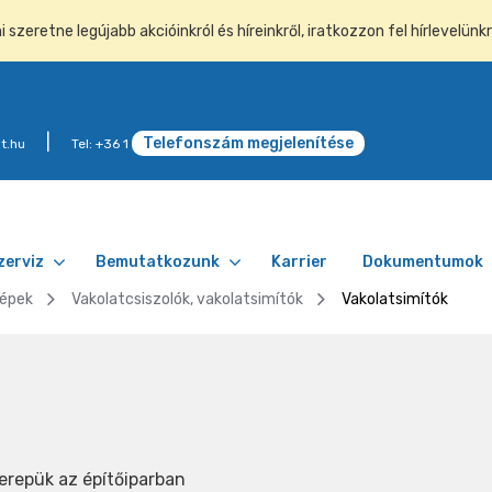
szeretne legújabb akcióinkról és híreinkről, iratkozzon fel hírlevelünkr
Telefonszám megjelenítése
t.hu
Tel: +36 1
zerviz
Bemutatkozunk
Karrier
Dokumentumok
gépek
Vakolatcsiszolók, vakolatsimítók
Vakolatsimítók
erepük az építőiparban