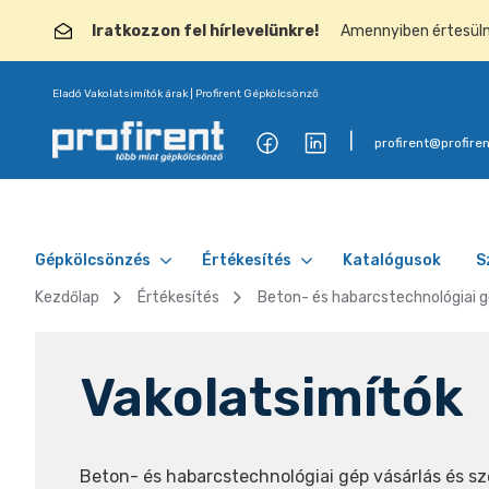
Iratkozzon fel hírlevelünkre!
Amennyiben értesülni 
Eladó Vakolatsimítók árak | Profirent Gépkölcsönző
profirent@profiren
Gépkölcsönzés
Értékesítés
Katalógusok
S
Kezdőlap
Értékesítés
Beton- és habarcstechnológiai 
Vakolatsimítók
Beton- és habarcstechnológiai gép vásárlás és sz