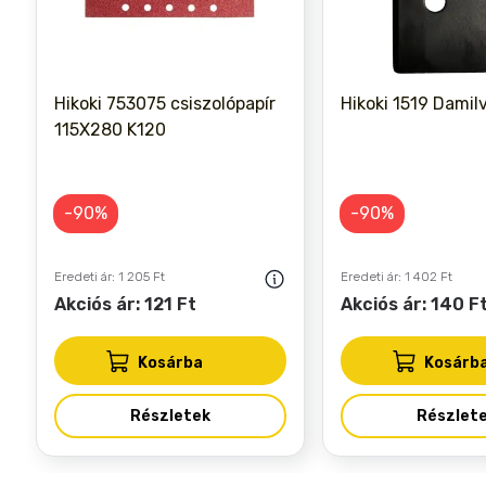
Hikoki 753075 csiszolópapír
Hikoki 1519 Damil
115X280 K120
-90%
-90%
Eredeti ár: 1 205 Ft
Eredeti ár: 1 402 Ft
Akciós ár: 121 Ft
Akciós ár: 140 F
Kosárba
Kosárb
Részletek
Részlet