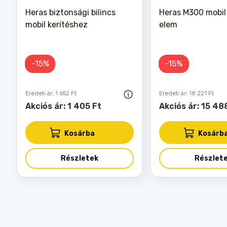
Heras biztonsági bilincs
Heras M300 mobil 
mobil kerítéshez
elem
-15%
-15%
Eredeti ár: 1 652 Ft
Eredeti ár: 18 221 Ft
Akciós ár: 1 405 Ft
Akciós ár: 15 48
Kosárba
Kosárb
Részletek
Részlet