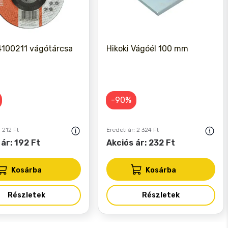
 4100211 vágótárcsa
Hikoki Vágóél 100 mm
-90%
: 212 Ft
Eredeti ár: 2 324 Ft
 ár: 192 Ft
Akciós ár: 232 Ft
Kosárba
Kosárba
Részletek
Részletek