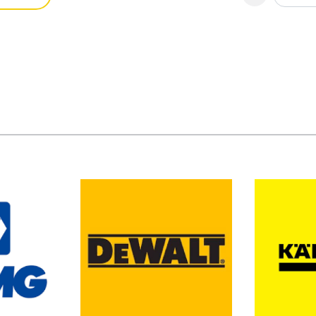
s minőségű lesz.
körű szolgáltatásokat kínálunk
zállítása